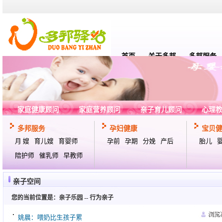
首页
关于多邦
多邦服务
家庭健康顾问
家庭营养顾问
亲子育儿顾问
心理
多邦服务
孕妇健康
宝贝
月 嫂
育儿嫂
育婴师
孕前
孕期
分娩
产后
胎儿
陪护师
催乳师
早教师
亲子空间
您的当前位置是：
亲子乐园
--
行为亲子
姚晨：喂奶比生孩子累