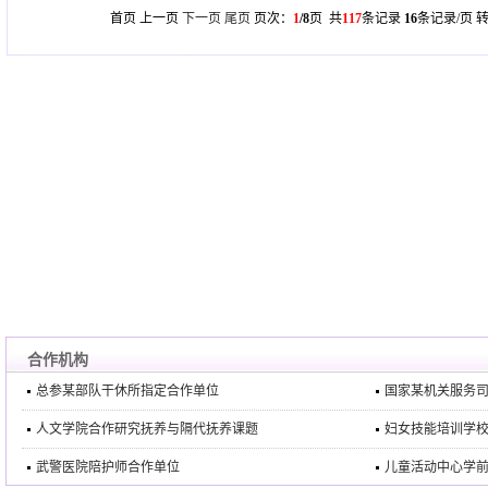
首页 上一页
下一页
尾页
页次：
1
/8
页 共
117
条记录
16
条记录/页 
合作机构
总参某部队干休所指定合作单位
国家某机关服务
人文学院合作研究抚养与隔代抚养课题
妇女技能培训学
武警医院陪护师合作单位
儿童活动中心学