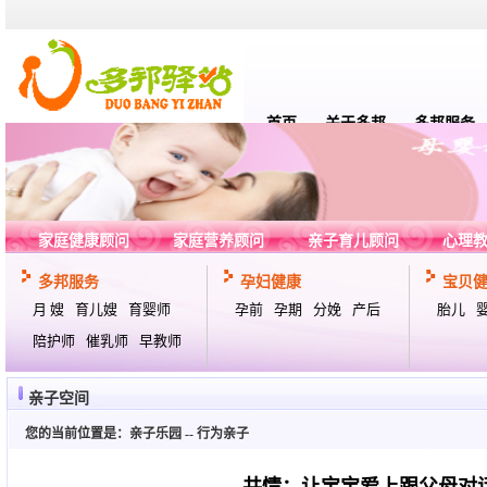
首页
关于多邦
多邦服务
家庭健康顾问
家庭营养顾问
亲子育儿顾问
心理
多邦服务
孕妇健康
宝贝
月 嫂
育儿嫂
育婴师
孕前
孕期
分娩
产后
胎儿
陪护师
催乳师
早教师
亲子空间
您的当前位置是：
亲子乐园
--
行为亲子