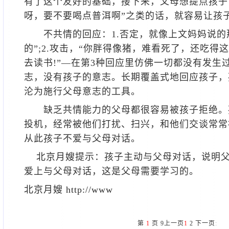
有了这个友好的基础，接下来，父母想提点孩子
呀，要不要喝点普洱啊”之类的话，就容易让孩
不共情的回应：1.否定，就像上文妈妈说的
的”;2.攻击，“你胖得像猪，难看死了，还吃得这
去读书!”—在第3种回应里仿佛一切都没有发生
志，没有孩子的意志。长期覆盖式地回应孩子，
沦为施行父母意志的工具。
缺乏共情能力的父母都很容易被孩子拒绝。
投机，经常被他们打扰、扫兴，和他们交谈常常
从此孩子不爱与父母对话。
北京月嫂
提示：孩子主动与父母对话，说明
爱上与父母对话，这是父母需要学习的。
北京月嫂
http://www
第
1
页
9
上一页
1
2
下一页
: