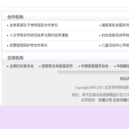
合作机构
总参某部队干休所指定合作单位
国家某机关服务
人文学院合作研究抚养与隔代抚养课题
妇女技能培训学
武警医院陪护师合作单位
儿童活动中心学
支持机构
全国妇女联合会
国家职业技能鉴定所
中国家庭服务协会
中国解
网站
Copyright1996-2011 北京多邦驿站
地址：昌平区城北街道御路园小区九号楼一单
友情链接：
月嫂公司
北京月嫂