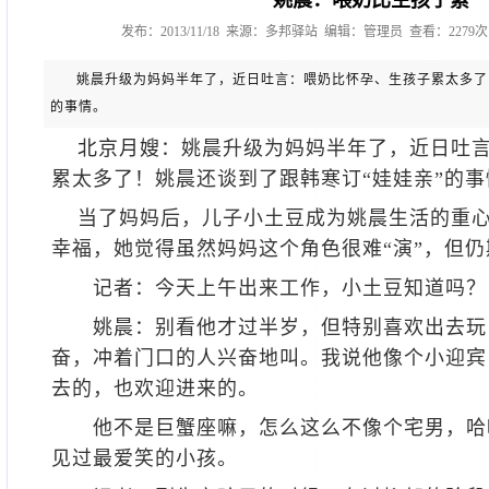
姚晨：喂奶比生孩子累
发布：2013/11/18 来源：多邦驿站 编辑：管理员 查看：2279
姚晨升级为妈妈半年了，近日吐言：喂奶比怀孕、生孩子累太多了
的事情。
北京月嫂
：姚晨升级为妈妈半年了，近日吐
累太多了！姚晨还谈到了跟韩寒订“娃娃亲”的
当了妈妈后，儿子小土豆成为姚晨生活的重心
幸福，她觉得虽然妈妈这个角色很难“演”，但仍
记者：今天上午出来工作，小土豆知道吗？
姚晨：别看他才过半岁，但特别喜欢出去玩
奋，冲着门口的人兴奋地叫。我说他像个小迎宾
去的，也欢迎进来的。
他不是巨蟹座嘛，怎么这么不像个宅男，哈
见过最爱笑的小孩。