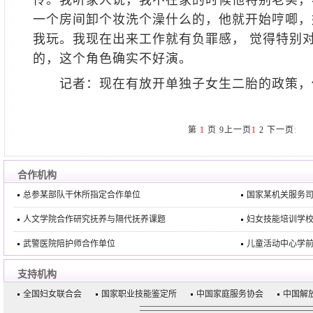
怜。我听家人说，我不在家的时候他特别老实，
一个房间卸个妆洗个澡什么的，他就开始哼唧，
我玩。我现在出来工作就有负罪感， 觉得特别
的，这个角色确实不好演。
记者：现在有放开单独子女生二胎的政策，
第
1
页
9
上一页
1
2
下一页
:
合作机构
总参某部队干休所指定合作单位
国家某机关服务
人文学院合作研究抚养与隔代抚养课题
妇女技能培训学
武警医院陪护师合作单位
儿童活动中心学
支持机构
全国妇女联合会
国家职业技能鉴定所
中国家庭服务协会
中国解