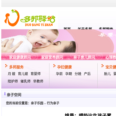
首页
关于多邦
多邦服务
家庭健康顾问
家庭营养顾问
亲子育儿顾问
心理
多邦服务
孕妇健康
宝贝
月 嫂
育儿嫂
育婴师
孕前
孕期
分娩
产后
胎儿
陪护师
催乳师
早教师
亲子空间
您的当前位置是：
亲子乐园
--
行为亲子