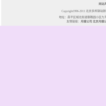
网站
Copyright1996-2011 北京多邦驿站
地址：昌平区城北街道御路园小区九号楼一单
友情链接：
月嫂公司
北京月嫂