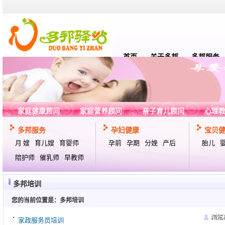
首页
关于多邦
多邦服务
家庭健康顾问
家庭营养顾问
亲子育儿顾问
心理
多邦服务
孕妇健康
宝贝
月 嫂
育儿嫂
育婴师
孕前
孕期
分娩
产后
胎儿
陪护师
催乳师
早教师
多邦培训
您的当前位置是：
多邦培训
家政服务员培训