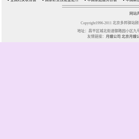
全国妇女联合会
国家职业技能鉴定所
中国家庭服务协会
中国解
网站
Copyright1996-2011 北京多邦驿站
地址：昌平区城北街道御路园小区九号楼一单
友情链接：
月嫂公司
北京月嫂