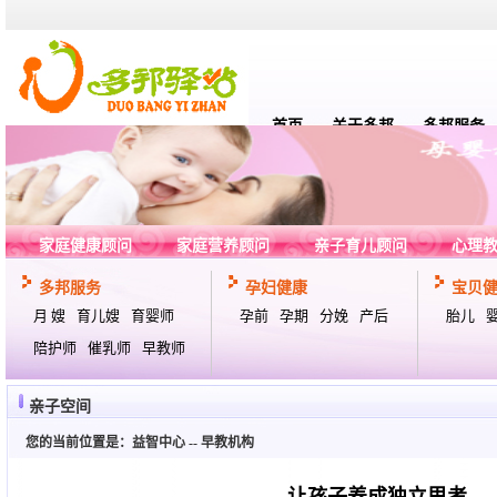
首页
关于多邦
多邦服务
家庭健康顾问
家庭营养顾问
亲子育儿顾问
心理
多邦服务
孕妇健康
宝贝
月 嫂
育儿嫂
育婴师
孕前
孕期
分娩
产后
胎儿
陪护师
催乳师
早教师
亲子空间
您的当前位置是：
益智中心
--
早教机构