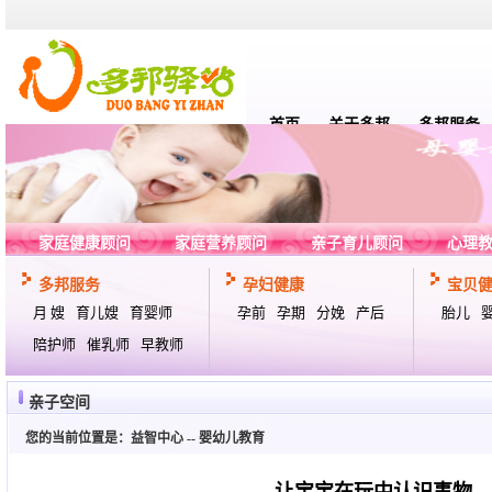
首页
关于多邦
多邦服务
家庭健康顾问
家庭营养顾问
亲子育儿顾问
心理
多邦服务
孕妇健康
宝贝
月 嫂
育儿嫂
育婴师
孕前
孕期
分娩
产后
胎儿
陪护师
催乳师
早教师
亲子空间
您的当前位置是：
益智中心
--
婴幼儿教育