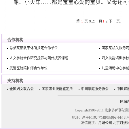
船、小火车……都是宝宝心爱的宝贝。父母还可
第
1
页
9
上一页
1
2
下一页
:
合作机构
总参某部队干休所指定合作单位
国家某机关服务
人文学院合作研究抚养与隔代抚养课题
妇女技能培训学
武警医院陪护师合作单位
儿童活动中心学
支持机构
全国妇女联合会
国家职业技能鉴定所
中国家庭服务协会
中国解
网站
Copyright1996-2011 北京多邦驿站
地址：昌平区城北街道御路园小区九号楼一单
友情链接：
月嫂公司
北京月嫂