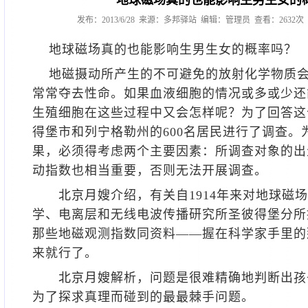
地球磁场真的也能影响生男生女的
发布：2013/6/28 来源：多邦驿站 编辑：管理员 查看：263
地球磁场真的也能影响生男生女的概率吗？
地磁摄动所产生的不可避免的放射化学物质会
常常夺去性命。如果血液细胞的情况或多或少还
生殖细胞在这些过程中又会怎样呢？为了回答这
得堡市和列宁格勒州的600名居民进行了调查。
果，必须得考虑两个主要因素：所调查对象的出
动指数也相当重要，否则无法开展调查。
北京月嫂
介绍，有关自1914年来对地球磁
学、电离层和无线电波传播研究所圣彼得堡分所
那些地磁观测指数同资料——握在科学家手里的
来就行了。
北京月嫂
解析，问题是很难精确地判断出孩
为了探求真理而碰到的最最棘手问题。