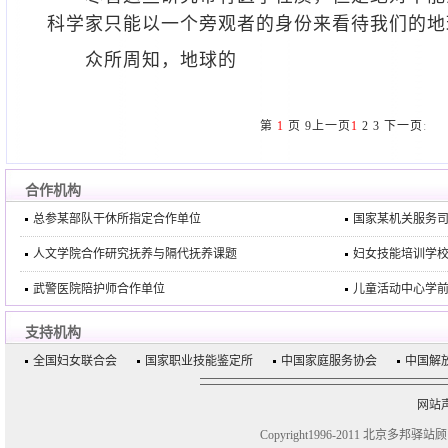
科学家只能以一个旁观者的身份来看待我们的地
众所周知，地球的
第
1
页
9
上一页
1
2
3
下一页
:
合作机构
总参某部队干休所指定合作单位
国家某机关服务
人文学院合作研究抚养与隔代抚养课题
妇女技能培训学
武警医院陪护师合作单位
儿童活动中心学
支持机构
全国妇女联合会
国家职业技能鉴定所
中国家庭服务协会
中国解
网站
Copyright1996-2011 北京多邦驿站