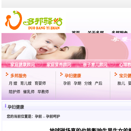
首页
关于多邦
多邦服务
家庭健康顾问
家庭营养顾问
亲子育儿顾问
心理
多邦服务
孕妇健康
宝贝
月 嫂
育儿嫂
育婴师
孕前
孕期
分娩
产后
胎儿
陪护师
催乳师
早教师
孕妇健康
您的当前位置是：
孕前
--
孕前呵护