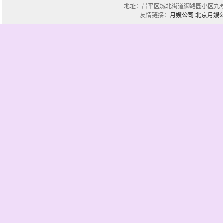
地址：昌平区城北街道御路园小区九号楼一单
友情链接：
月嫂公司
北京月嫂