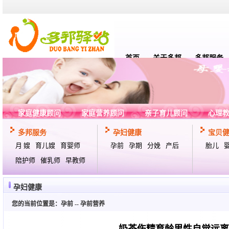
首页
关于多邦
多邦服务
家庭健康顾问
家庭营养顾问
亲子育儿顾问
心理
多邦服务
孕妇健康
宝贝
月 嫂
育儿嫂
育婴师
孕前
孕期
分娩
产后
胎儿
陪护师
催乳师
早教师
孕妇健康
您的当前位置是：
孕前
--
孕前营养