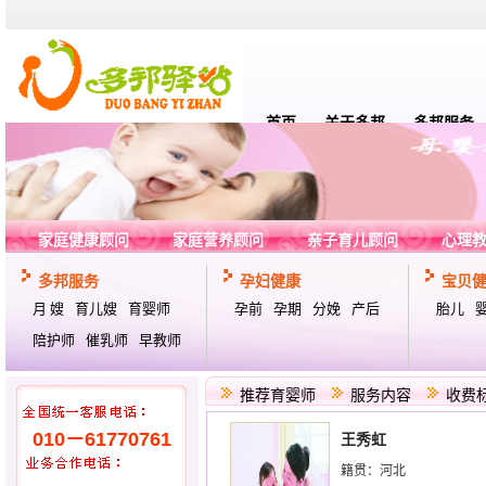
首页
关于多邦
多邦服务
家庭健康顾问
家庭营养顾问
亲子育儿顾问
心理
多邦服务
孕妇健康
宝贝
月 嫂
育儿嫂
育婴师
孕前
孕期
分娩
产后
胎儿
陪护师
催乳师
早教师
推荐育婴师
服务内容
收费
010－61770761
王秀虹
籍贯：
河北