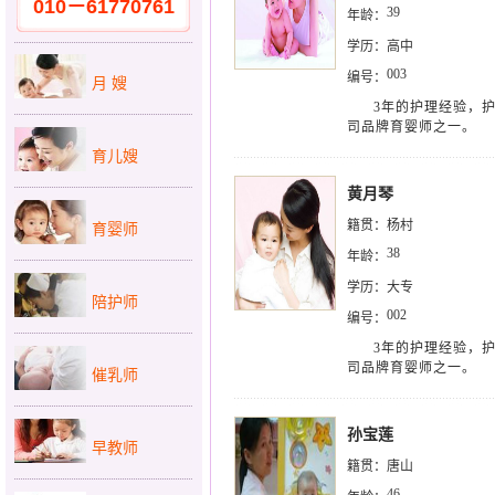
010－61770761
39
年龄：
学历：
高中
003
编号：
月 嫂
3年的护理经验，
司品牌育婴师之一。
育儿嫂
黄月琴
籍贯：
杨村
育婴师
38
年龄：
学历：
大专
陪护师
002
编号：
3年的护理经验，
司品牌育婴师之一。
催乳师
孙宝莲
早教师
籍贯：
唐山
46