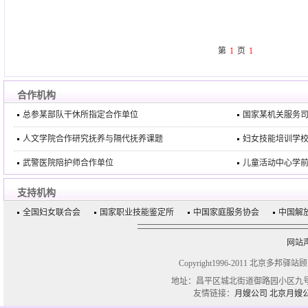
第
1
页
1
合作机构
总参某部队干休所指定合作单位
国家某机关服务
人文学院合作研究抚养与隔代抚养课题
妇女技能培训学
武警医院陪护师合作单位
儿童活动中心学
支持机构
全国妇女联合会
国家职业技能鉴定所
中国家庭服务协会
中国解
网站
Copyright1996-2011 北京多邦驿站
地址：昌平区城北街道御路园小区九号楼一单
友情链接：
月嫂公司
北京月嫂