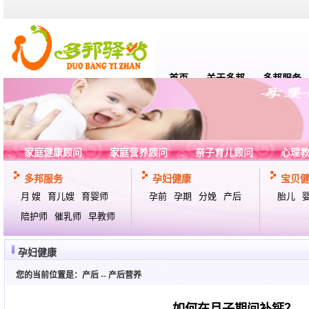
首页
关于多邦
多邦服务
家庭健康顾问
家庭营养顾问
亲子育儿顾问
心理
多邦服务
孕妇健康
宝贝
月 嫂
育儿嫂
育婴师
孕前
孕期
分娩
产后
胎儿
陪护师
催乳师
早教师
孕妇健康
您的当前位置是：
产后
--
产后营养