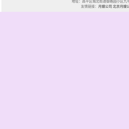
地址：昌平区城北街道御路园小区九号楼一单
友情链接：
月嫂公司
北京月嫂