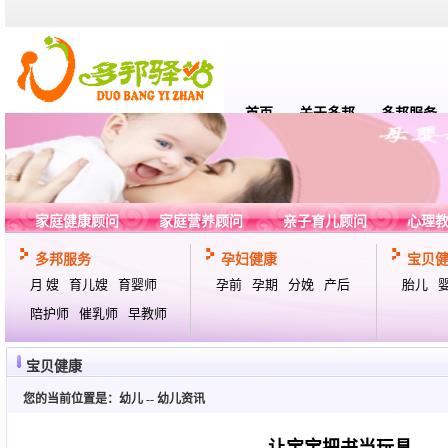
首页
关于多邦
多邦服务
家庭健康顾问
家庭营养顾问
亲子育儿顾问
心理
多邦服务
孕妇健康
宝贝
月 嫂
育儿嫂
育婴师
孕前
孕期
分娩
产后
胎儿
陪护师
催乳师
早教师
宝贝健康
您的当前位置是：
幼儿
--
幼儿资讯