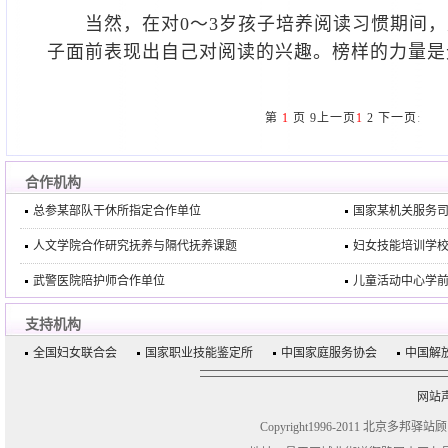
当然，在对0～3岁孩子培养阅读习惯期间，
子面前表现出自己对阅读的兴趣。榜样的力量是
第
1
页
9
上一页
1
2
下一页
:
合作机构
总参某部队干休所指定合作单位
国家某机关服务
人文学院合作研究抚养与隔代抚养课题
妇女技能培训学
武警医院陪护师合作单位
儿童活动中心学
支持机构
全国妇女联合会
国家职业技能鉴定所
中国家庭服务协会
中国解
网站
Copyright1996-2011 北京多邦驿站